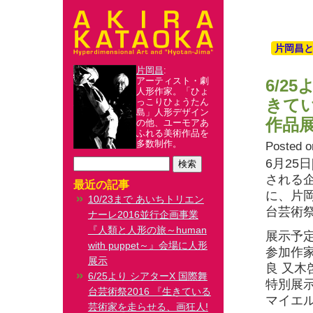
片岡昌
片岡昌
:
アーティスト・劇
6/2
人形作家。「ひょ
きて
っこりひょうたん
島」人形デザイン
作品
の他、ユーモアあ
ふれる美術作品を
多数制作。
Posted o
6月25
される
最近の記事
に、片岡
10/23まで あいちトリエン
台芸術祭
ナーレ2016並行企画事業
『人類と人形の旅～human
展示予
with puppet～』会場に人形
参加作家
展示
良 又木
6/25より シアターΧ 国際舞
特別展
台芸術祭2016 『生きている
マイエル
芸術家を走らせる、画狂人!