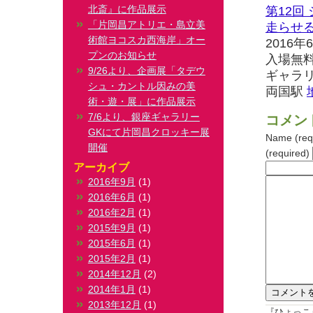
北斎』に作品展示
第12回
「片岡昌アトリエ・島立美
走らせる
術館ヨコスカ西海岸」オー
2016年6
プンのお知らせ
入場無
9/26より、企画展「タデウ
ギャラ
シュ・カントル因みの美
両国駅
術・遊・展」に作品展示
7/6より、銀座ギャラリー
コメン
GKにて片岡昌クロッキー展
Name (req
開催
(required)
アーカイブ
2016年9月
(1)
2016年6月
(1)
2016年2月
(1)
2015年9月
(1)
2015年6月
(1)
2015年2月
(1)
2014年12月
(2)
2014年1月
(1)
2013年12月
(1)
『ひょっこ