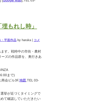
] [
Google Map
],TEL 03-
「埋もれし時」
体・平面作品
by haruka
|
コメ
れます。戦時中の市街・農村
リーズの作品群を、奥行きあ
INZA
16:00まで)
上商会ビル3F,
地図
,TEL 03-
る選挙が近づくタイミングで
改めて確認していただきたい