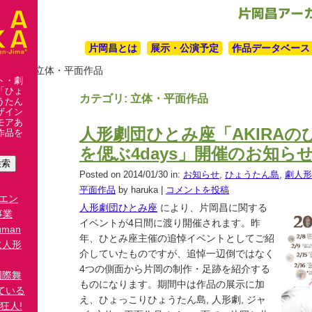
片岡昌とは
展示・公演予定
作品データベース
ェクト
> 立体・平面作品
ト・劇
「ひょ
カテゴリ: 立体・平面作品
うたん
ザイン
モアあ
人形劇団ひとみ座「AKIRAの
作品を
を偲ぶ4days」開催のお知ら
Posted on 2014/01/30 in:
お知らせ
,
ひょうたん島
,
劇人形
平面作品
by haruka
|
コメントを投稿
リエン
人形劇団ひとみ座
により、片岡昌に関する
事業
イベントが4日間に渡り開催されます。昨
man
年、ひとみ座主催の追悼イベントとしてご紹
場に人形
介していたものですが、追悼一辺倒ではなく
4つの側面から片岡の制作・足跡を紹介する
国際舞
ものになります。期間中は作品の展示に加
きている
え、ひょっこりひょうたん島, 人形劇, ジャ
狂人!