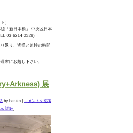
クト）
線「新日本橋」 中央区日本
 TEL:03-6214-0328)
振り返り、皆様と追悼の時間
この週末にお越し下さい。
ry+Arkness) 展
品
by haruka
|
コメントを投稿
res 詳細
]