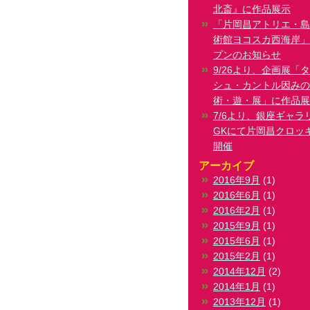
北斎』に作品展示
「片岡昌アトリエ・島
術館ヨコスカ西海岸」
プンのお知らせ
9/26より、企画展「
シュ・カントル因みの
術・遊・展」に作品展
7/6より、銀座ギャラ
GKにて片岡昌クロッ
開催
アーカイブ
2016年9月
(1)
2016年6月
(1)
2016年2月
(1)
2015年9月
(1)
2015年6月
(1)
2015年2月
(1)
2014年12月
(2)
2014年1月
(1)
2013年12月
(1)