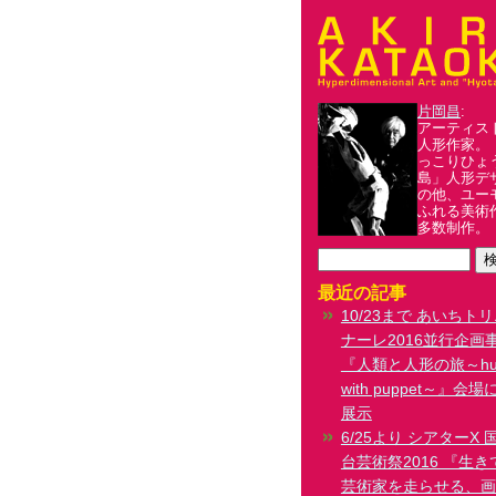
片岡昌
:
片岡昌アーカイブ・プロジ
アーティス
人形作家。
っこりひょ
島」人形デ
の他、ユー
ふれる美術
多数制作。
最近の記事
10/23まで あいちト
ナーレ2016並行企画
『人類と人形の旅～hu
with puppet～』会
展示
6/25より シアターΧ 
台芸術祭2016 『生
芸術家を走らせる、画