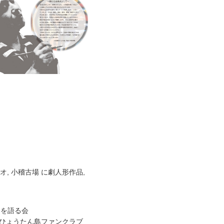
ジオ, 小稽古場 に劇人形作品,
ん島を語る会
悟（ひょうたん島ファンクラブ