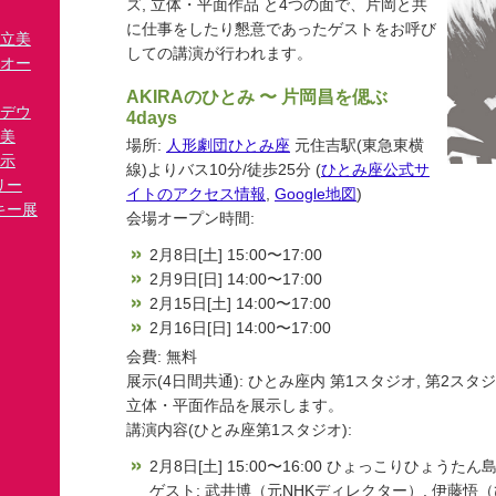
ズ, 立体・平面作品 と4つの面で、片岡と共
に仕事をしたり懇意であったゲストをお呼び
立美
しての講演が行われます。
オー
AKIRAのひとみ 〜 片岡昌を偲ぶ
タデウ
4days
美
場所:
人形劇団ひとみ座
元住吉駅(東急東横
示
線)よりバス10分/徒歩25分 (
ひとみ座公式サ
リー
イトのアクセス情報
,
Google地図
)
キー展
会場オープン時間:
2月8日[土] 15:00〜17:00
2月9日[日] 14:00〜17:00
2月15日[土] 14:00〜17:00
2月16日[日] 14:00〜17:00
会費: 無料
展示(4日間共通): ひとみ座内 第1スタジオ, 第2スタ
立体・平面作品を展示します。
講演内容(ひとみ座第1スタジオ):
2月8日[土] 15:00〜16:00 ひょっこりひょうた
ゲスト: 武井博（元NHKディレクター）, 伊藤