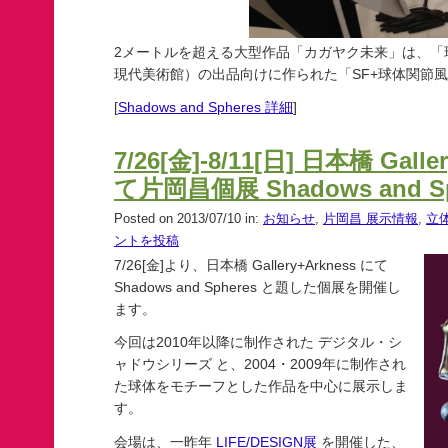
2メートルを超える大型作品「カガヤク未来」は、「
現代美術館）の出品向けに作られた「SF+球体関節
[
Shadows and Spheres 詳細
]
7/26[金]-8/11[日] 日本橋 Galle
て片岡昌個展 Shadows and S
Posted on 2013/07/10 in:
お知らせ
,
片岡昌 展示情報
,
立
ントを投稿
7/26[金]より、日本橋 Gallery+Arkness にて
Shadows and Spheres と題した個展を開催し
ます。
今回は2010年以降に制作された デジタル・シ
ャドウシリーズ と、2004・2009年に制作され
た球体をモチーフとした作品を中心に展示しま
す。
会場は、一昨年
LIFE/DESIGN展
を開催した、