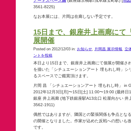
アートスペース繭
(銀座線京橋駅/浅草線宝町駅) [
地図
3561-8225)
なお本展には、片岡は在廊しない予定です。
15日まで、銀座井上画廊にて
展開催
Posted on 2012/12/03 in:
お知らせ
,
片岡昌 展示情報
,
立
ントを投稿
本日より15日まで、銀座井上画廊にて個展が開催さ
を描いた「シチュエーションアート 埋もれし時」シ
るスペースでご鑑賞頂けます。
片岡 昌 「シチュエーションアート 埋もれし時」 in G
2012年12月3日[月]〜15日[土] 11:00〜19:00 (最終日
銀座 井上画廊 (地下鉄銀座駅A13出口 松屋向かい 井
3562-1911)
偶然ではありますが、隣国との緊張関係も争点とな
の開催となりました。作家が込めた反戦への想いも
です。