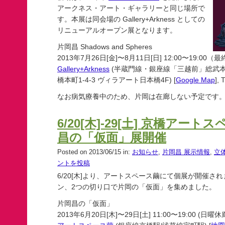
アークネス・アート・ギャラリーと同じ場所で
す。本展は同会場の Gallery+Arkness としての
リニューアルオープン展となります。
片岡昌 Shadows and Spheres
2013年7月26日[金]〜8月11日[日] 12:00〜19:00（
Gallery+Arkness
(半蔵門線・銀座線「三越前」総武本
橋本町1-4-3 ヴィラアート日本橋4F) [
Google Map
],
なお病気療養中のため、片岡は在廊しない予定です
6/20[木]-29[土] 京橋アー
昌の「仮面」展開催
Posted on 2013/06/15 in:
お知らせ
,
片岡昌 展示情報
,
立
ントを投稿
6/20[木]より、アートスペース繭にて個展が開催さ
ン、2つの切り口で片岡の「仮面」を集めました。
片岡昌の「仮面」
2013年6月20日[木]〜29日[土] 11:00〜19:00 (日曜休