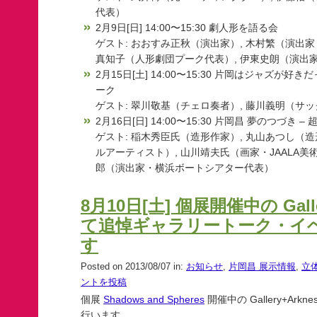
代表）
2月9日[日] 14:00〜15:30 劇人形を語る会
ゲスト: おおすみ正秋（演出家）, 木村繁（演出家
真知子（人形劇団プーク代表）, 伊東史朗（演出
2月15日[土] 14:00〜15:30 片岡はジャズが好き
ーク
ゲスト: 翠川敬基（チェロ奏者）, 藤川義明（サ
2月16日[日] 14:00〜15:30 片岡昌 夢のつづき
ゲスト: 稲木秀臣氏（造形作家）, 丸山あつし（造
ルアーティスト）, 山川靖夫氏（画家・JAALA美
郎（演出家・横浜ボートシアター代表）
8月10日[土] 個展開催中の Galle
て追悼ギャラリートーク・イ
す
Posted on 2013/08/07 in:
お知らせ
,
片岡昌 展示情報
,
立
ントを投稿
個展
Shadows and Spheres
開催中の Gallery+Ar
行います。