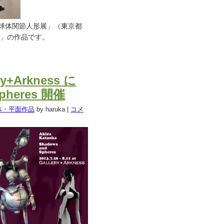
球体関節人形展」（東京都
風」の作品です。
ry+Arkness に
pheres 開催
体・平面作品
by haruka
|
コメ