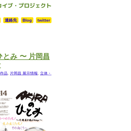
連絡先
Blog
twitter
ひとみ 〜 片岡昌
せ
作品
,
片岡昌 展示情報
,
立体・