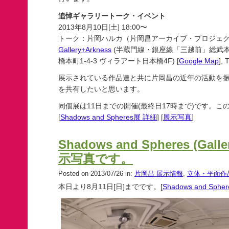
追悼ギャラリートーク・イベント
2013年8月10日[土] 18:00〜
トーク：片岡ハルカ（片岡昌アーカイブ・プロジェ
Gallery+Arkness
(半蔵門線・銀座線「三越前」総武本
橋本町1-4-3 ヴィラアート日本橋4F) [
Google Map
],
展示されている作品達と共に片岡昌の近年の活動を
を共有したいと思います。
同個展は11日までの開催(最終日17時まで)です。
[
Shadows and Spheres展 詳細
] [
展示写真
]
Shadows and Spheres (Galle
示写真です。
Posted on 2013/07/26 in:
片岡昌 展示情報
,
立体・平面作
本日より8月11日[日]までです。[
Shadows and Sphe