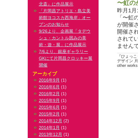
〜虹の
北斎』に作品展示
昨月1月
「片岡昌アトリエ・島立美
「〜虹
術館ヨコスカ西海岸」オー
が開催
プンのお知らせ
9/26より、企画展「タデウ
開催さ
シュ・カントル因みの美
されて
術・遊・展」に作品展示
ません
7/6より、銀座ギャラリー
『ひょっこ
GKにて片岡昌クロッキー展
デザイン 
開催
other works
アーカイブ
2016年9月
(1)
2016年6月
(1)
2016年2月
(1)
2015年9月
(1)
2015年6月
(1)
2015年2月
(1)
2014年12月
(2)
2014年1月
(1)
2013年12月
(1)