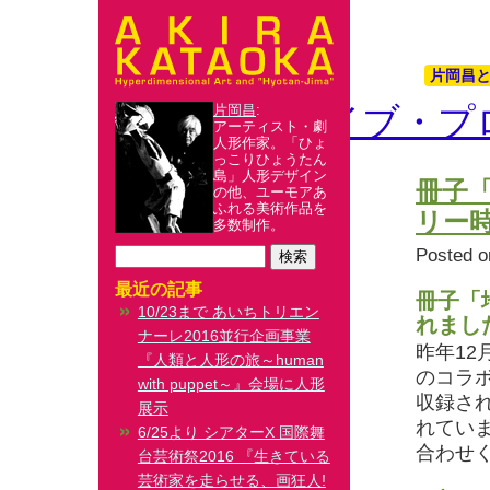
片岡昌
片岡昌アーカイブ・プ
片岡昌
:
アーティスト・劇
人形作家。「ひょ
っこりひょうたん
島」人形デザイン
冊子
の他、ユーモアあ
ふれる美術作品を
リー
多数制作。
Posted o
最近の記事
冊子「
10/23まで あいちトリエン
れまし
ナーレ2016並行企画事業
昨年12
『人類と人形の旅～human
のコラ
with puppet～』会場に人形
収録さ
展示
れてい
6/25より シアターΧ 国際舞
合わせ
台芸術祭2016 『生きている
芸術家を走らせる、画狂人!